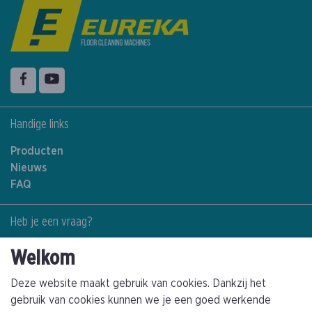
Volg ons op
Facebook
YouTube
Handige links
Producten
Nieuws
FAQ
Heb je een vraag?
Contacteer ons
Welkom
+32(0)89463794
info@kathagen.be
Deze website maakt gebruik van cookies. Dankzij het
gebruik van cookies kunnen we je een goed werkende