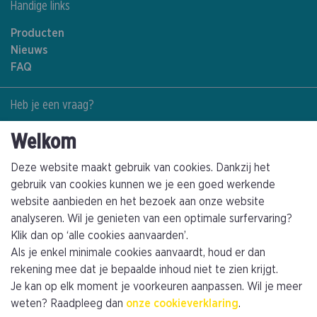
Handige links
Producten
Nieuws
FAQ
Heb je een vraag?
Contacteer ons
Welkom
+32(0)89463794
info@kathagen.be
Deze website maakt gebruik van cookies. Dankzij het
gebruik van cookies kunnen we je een goed werkende
website aanbieden en het bezoek aan onze website
Vestiging
analyseren. Wil je genieten van een optimale surfervaring?
Kathagen N.V.
Klik dan op ‘alle cookies aanvaarden’.
Toekomststraat 4
Als je enkel minimale cookies aanvaardt, houd er dan
B-3960 Bree (Limburg)
rekening mee dat je bepaalde inhoud niet te zien krijgt.
Je kan op elk moment je voorkeuren aanpassen. Wil je meer
Plan je route
weten? Raadpleeg dan
onze cookieverklaring
.