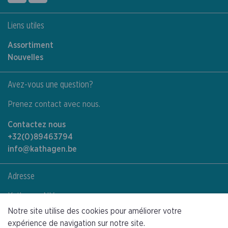
Liens utiles
Assortiment
Nouvelles
Avez-vous une question?
Prenez contact avec nous.
Contactez nous
+32(0)89463794
info@kathagen.be
Adresse
Kathagen N.V.
Toekomststraat 4
Notre site utilise des cookies pour améliorer votre
3960 Bree (Limburg)
expérience de navigation sur notre site.