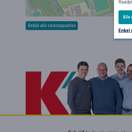
Raadp
Alle
Bekijk alle verkooppunten
Enkel