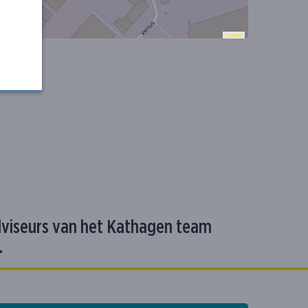
Leaflet
dviseurs van het Kathagen team
.