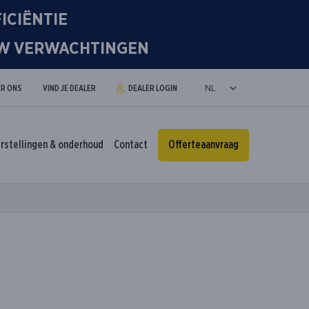
ICIËNTIE
OUW VERWACHTINGEN
R ONS
VIND JE DEALER
DEALER LOGIN
rstellingen & onderhoud
Contact
Offerteaanvraag