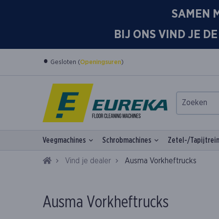
SAMEN M
BIJ ONS VIND JE 
•
Gesloten (
Openingsuren
)
Veegmachines
Schrobmachines
Zetel-/Tapijtrei
Home
Vind je dealer
Ausma Vorkheftrucks
Ausma Vorkheftrucks