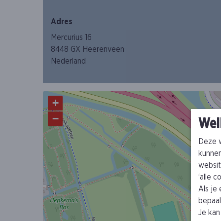
Adres
Mercurius 16
8448 GX Heerenveen
Nederland
+
−
Wel
Deze w
kunnen
websit
‘alle 
Als je
bepaald
Je kan