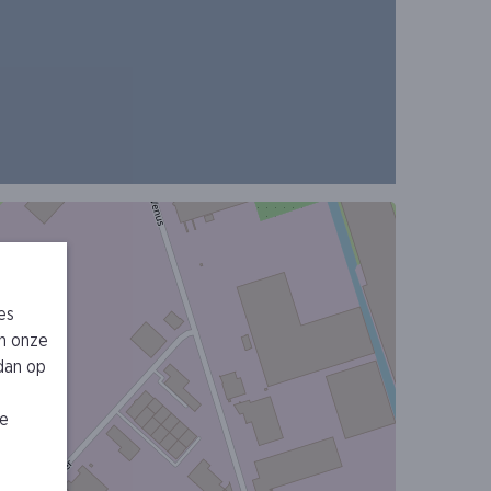
es
n onze
 dan op
je