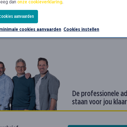
leeg dan
onze cookieverklaring
.
 cookies aanvaarden
 minimale cookies aanvaarden
Cookies instellen
De professionele a
staan voor jou klaar