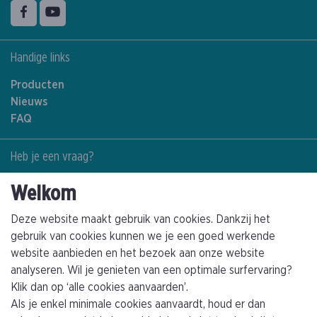
Volg ons op
Facebook
YouTube
Handige links
Producten
Nieuws
FAQ
Heb je een vraag?
Contacteer ons
Welkom
+32(0)89463794
info@kathagen.be
Deze website maakt gebruik van cookies. Dankzij het
gebruik van cookies kunnen we je een goed werkende
website aanbieden en het bezoek aan onze website
Vestiging
analyseren. Wil je genieten van een optimale surfervaring?
Kathagen N.V.
Klik dan op ‘alle cookies aanvaarden’.
Toekomststraat 4
Als je enkel minimale cookies aanvaardt, houd er dan