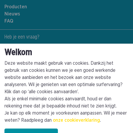
Producten
Nieuws
FAQ
Heb je een vraag?
Contacteer ons
Welkom
+32(0)89463794
info@kathagen.be
Deze website maakt gebruik van cookies. Dankzij het
gebruik van cookies kunnen we je een goed werkende
website aanbieden en het bezoek aan onze website
Vestiging
analyseren. Wil je genieten van een optimale surfervaring?
Kathagen N.V.
Klik dan op ‘alle cookies aanvaarden’.
Toekomststraat 4
Als je enkel minimale cookies aanvaardt, houd er dan
B-3960 Bree (Limburg)
rekening mee dat je bepaalde inhoud niet te zien krijgt.
Je kan op elk moment je voorkeuren aanpassen. Wil je meer
Plan je route
weten? Raadpleeg dan
onze cookieverklaring
.